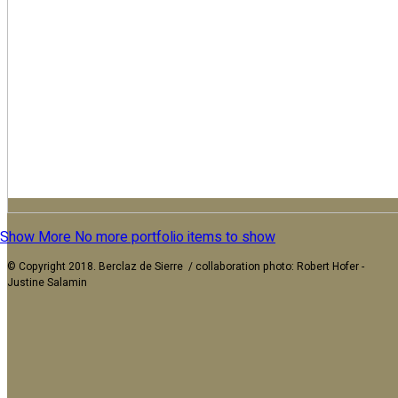
Show More
No more portfolio items to show
© Copyright 2018. Berclaz de Sierre / collaboration photo: Robert Hofer -
Justine Salamin