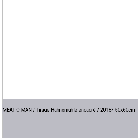
MEAT O MAN / Tirage Hahnemühle encadré / 2018/ 50x60cm