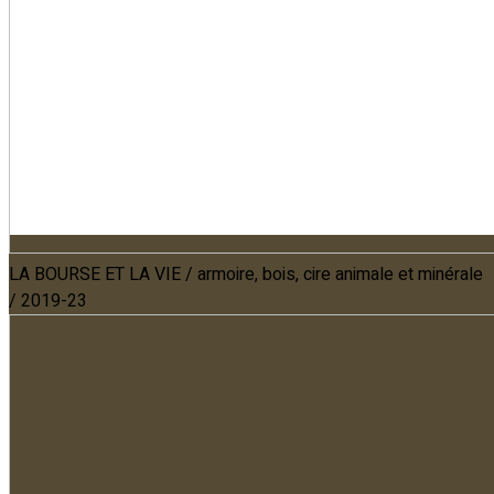
LA BOURSE ET LA VIE / armoire, bois, cire animale et minérale
/ 2019-23