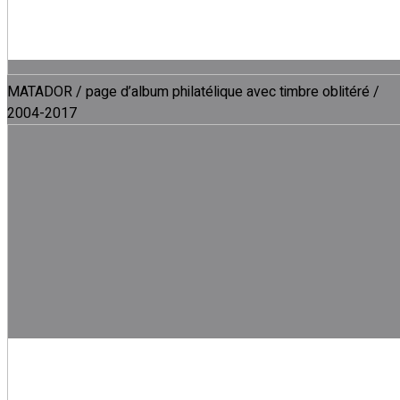
MATADOR / page d’album philatélique avec timbre oblitéré /
2004-2017