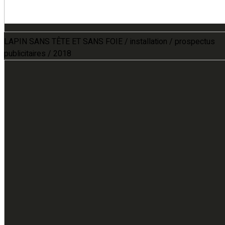
LAPIN SANS TÊTE ET SANS FOIE / installation / prospectus
publicitaires / 2018